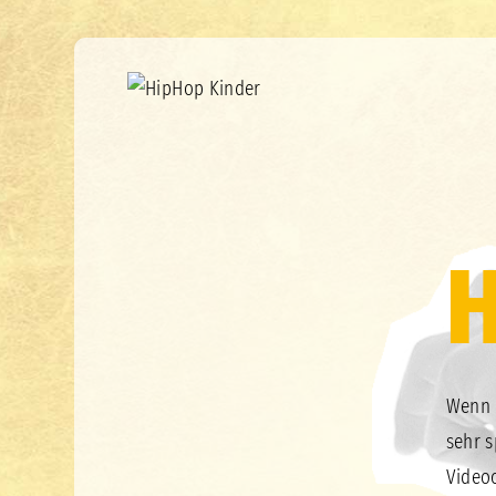
Wenn d
sehr s
Videoc