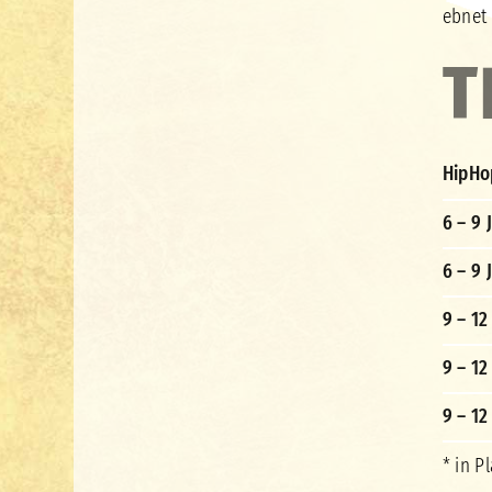
ebnet 
T
HipHo
6 – 9 
6 – 9 
9 – 12
9 – 12
9 – 12
* in P